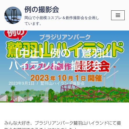
例の撮影会
コ
岡山で小規模コスプレ＆創作撮影会を企画し
ン
ています。
テ
ン
ツ
へ
【中止】例の「鷲羽山
ス
ハイランド」撮影会
キ
ッ
プ
2023年9月1日
鷲羽山ハイランド撮影会
みんな大好き、ブラジリアンパーク鷲羽山ハイランドにて撮