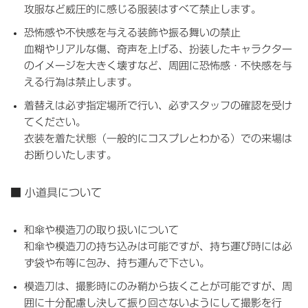
攻服など威圧的に感じる服装はすべて禁止します。
恐怖感や不快感を与える装飾や振る舞いの禁止
血糊やリアルな傷、奇声を上げる、扮装したキャラクター
のイメージを大きく壊すなど、周囲に恐怖感・不快感を与
える行為は禁止します。
着替えは必ず指定場所で行い、必ずスタッフの確認を受け
てください。
衣装を着た状態（一般的にコスプレとわかる）での来場は
お断りいたします。
■ 小道具について
和傘や模造刀の取り扱いについて
和傘や模造刀の持ち込みは可能ですが、持ち運び時には必
ず袋や布等に包み、持ち運んで下さい。
模造刀は、撮影時にのみ
鞘
から抜くことが可能ですが、周
囲に十分配慮し決して振り回さないようにして撮影を行