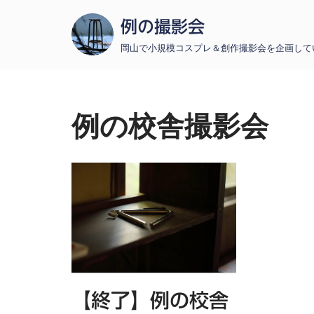
例の撮影会
コ
岡山で小規模コスプレ＆創作撮影会を企画して
ン
テ
ン
ツ
例の校舎撮影会
へ
ス
キ
ッ
プ
【終了】例の校舎