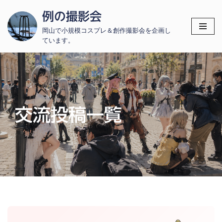
例の撮影会
コ
岡山で小規模コスプレ＆創作撮影会を企画し
ン
ています。
テ
ン
ツ
へ
ス
交流投稿一覧
キ
ッ
プ