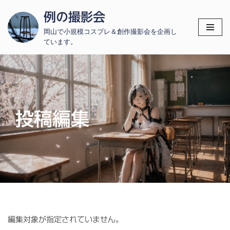
例の撮影会
コ
岡山で小規模コスプレ＆創作撮影会を企画し
ン
ています。
テ
ン
ツ
へ
ス
投稿編集
キ
ッ
プ
編集対象が指定されていません。