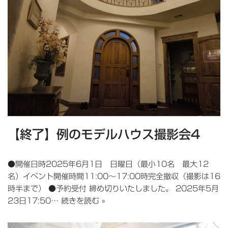
【終了】例のモデルハウス撮影会4
●開催日時2025年6月1日 日曜日（最小10名 最大12
名）イベント開催時間11:00～17:00時完全撤収（撮影は16
時半まで） ●予約受付 締め切りいたしました。 2025年5月
23日17:50…
続きを読む »