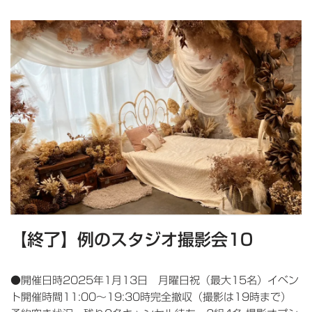
【終了】例のスタジオ撮影会10
●開催日時2025年1月13日 月曜日祝（最大15名）イベン
ト開催時間11:00～19:30時完全撤収（撮影は19時まで）