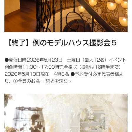
【終了】例のモデルハウス撮影会５
●開催日時2026年5月23日 土曜日（最大12名）イベント
開催時間11:00～17:00時完全撤収（撮影は16時半まで）
2026年5月10日現在 4組8名 ●予約受付必ず代表者様よ
り、①全員のお名…
続きを読む »