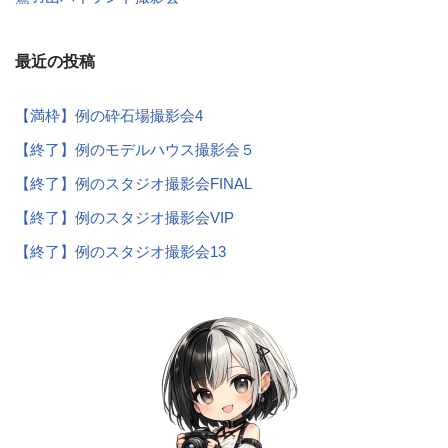
最近の投稿
【満枠】例の砕石場撮影会4
【終了】例のモデルハウス撮影会５
【終了】例のスタジオ撮影会FINAL
【終了】例のスタジオ撮影会VIP
【終了】例のスタジオ撮影会13